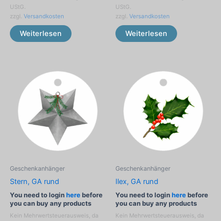
UStG.
UStG.
zzgl.
Versandkosten
zzgl.
Versandkosten
Weiterlesen
Weiterlesen
Geschenkanhänger
Geschenkanhänger
Stern, GA rund
Ilex, GA rund
You need to login
here
before
You need to login
here
before
you can buy any products
you can buy any products
Kein Mehrwertsteuerausweis, da
Kein Mehrwertsteuerausweis, da