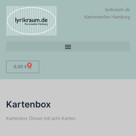
Zum
lyrikraum.de
Inhalt
Kartenatelier Hamburg
springen
0
Warenkorb
0,00
€
Kartenbox
Kartenbox (Dose) mit acht Karten.