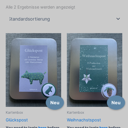
Alle 2 Ergebnisse werden angezeigt
Neu
Neu
Kartenbox
Kartenbox
Glückspost
Weihnachstspost
You need to login
here
before
You need to login
here
before