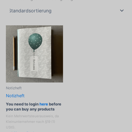
Notizheft
Notizheft
You need to login
here
before
you can buy any products
Kein Mehrwertsteuerausweis, da
Kleinunternehmer nach §19 (1)
UStG.