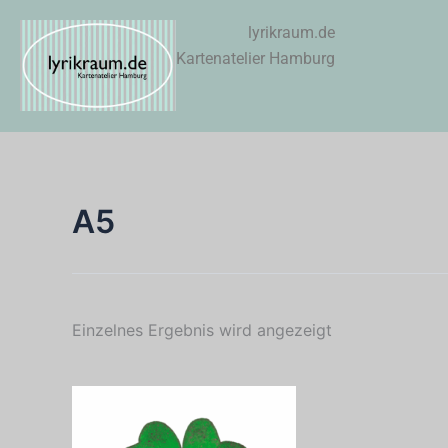
Zum
lyrikraum.de
Inhalt
Kartenatelier Hamburg
springen
A5
Einzelnes Ergebnis wird angezeigt