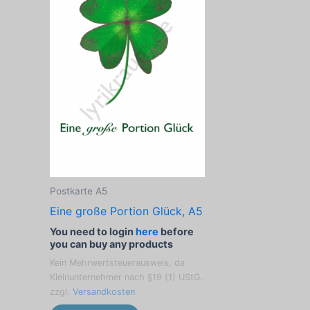
Postkarte A5
Eine große Portion Glück, A5
You need to login
here
before
you can buy any products
Kein Mehrwertsteuerausweis, da
Kleinunternehmer nach §19 (1) UStG.
zzgl.
Versandkosten