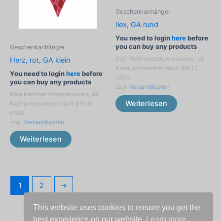
Geschenkanhänger
Ilex, GA rund
You need to login
here
before
you can buy any products
Geschenkanhänger
Kein Mehrwertsteuerausweis, da
Herz, rot, GA klein
Kleinunternehmer nach §19 (1)
You need to login
here
before
UStG.
you can buy any products
zzgl.
Versandkosten
Kein Mehrwertsteuerausweis, da
Weiterlesen
Kleinunternehmer nach §19 (1)
UStG.
zzgl.
Versandkosten
Weiterlesen
1
2
→
This website uses cookies to ensure you get the
best experience on our website.
Learn more