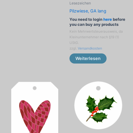
Lesezeichen
Pilzwiese, GA lang
You need to login
here
before
you can buy any products
Kein Mehrwertsteuerausweis, da
Kleinunternehmer nach §19 (1)
UStG.
zzgl.
Versandkosten
Weiterlesen