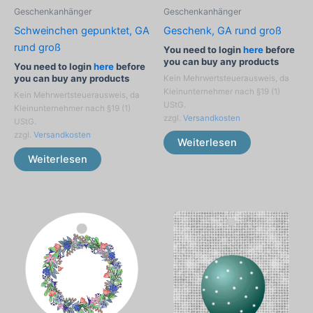
Geschenkanhänger
Geschenkanhänger
Geschenk, GA rund groß
Schweinchen gepunktet, GA
rund groß
You need to login
here
before
you can buy any products
You need to login
here
before
you can buy any products
Kein Mehrwertsteuerausweis, da
Kleinunternehmer nach §19 (1)
Kein Mehrwertsteuerausweis, da
UStG.
Kleinunternehmer nach §19 (1)
zzgl.
Versandkosten
UStG.
zzgl.
Versandkosten
Weiterlesen
Weiterlesen