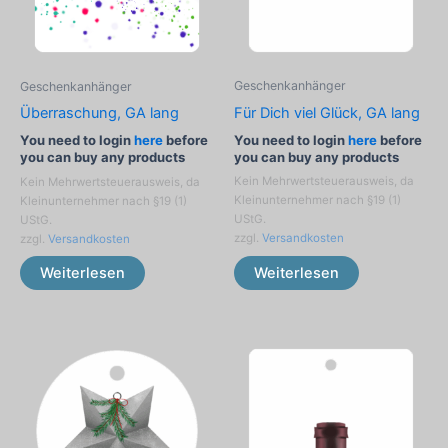
Geschenkanhänger
Geschenkanhänger
Für Dich viel Glück, GA lang
Überraschung, GA lang
You need to login
here
before
You need to login
here
before
you can buy any products
you can buy any products
Kein Mehrwertsteuerausweis, da
Kein Mehrwertsteuerausweis, da
Kleinunternehmer nach §19 (1)
Kleinunternehmer nach §19 (1)
UStG.
UStG.
zzgl.
Versandkosten
zzgl.
Versandkosten
Weiterlesen
Weiterlesen