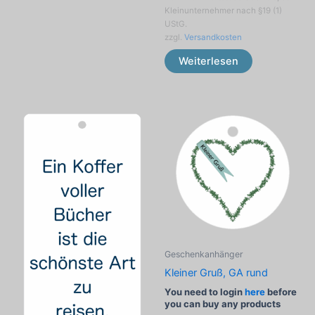
Kleinunternehmer nach §19 (1)
UStG.
zzgl.
Versandkosten
Weiterlesen
Geschenkanhänger
Kleiner Gruß, GA rund
You need to login
here
before
you can buy any products