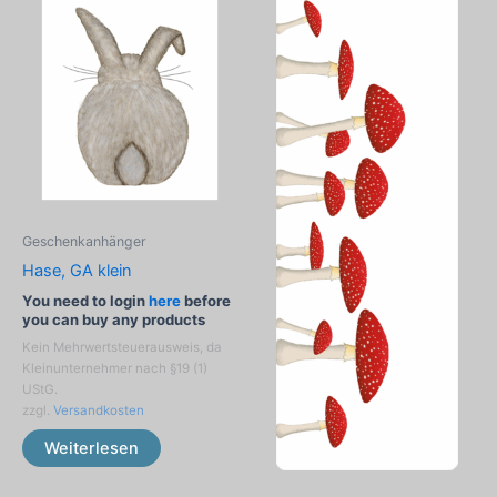
Geschenkanhänger
Hase, GA klein
You need to login
here
before
you can buy any products
Kein Mehrwertsteuerausweis, da
Kleinunternehmer nach §19 (1)
UStG.
zzgl.
Versandkosten
Weiterlesen