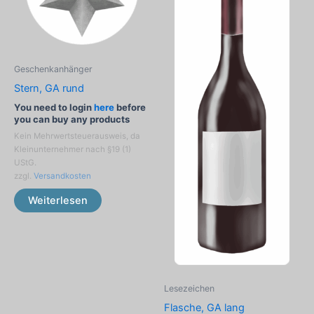
Geschenkanhänger
Stern, GA rund
You need to login
here
before
you can buy any products
Kein Mehrwertsteuerausweis, da
Kleinunternehmer nach §19 (1)
UStG.
zzgl.
Versandkosten
Weiterlesen
Lesezeichen
Flasche, GA lang