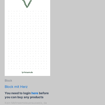
Block
Block mit Herz
You need to login
here
before
you can buy any products
Kein Mehrwertsteuerausweis, da