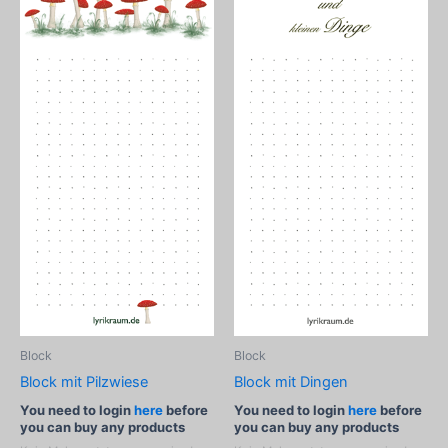
Block
Block
Block mit Pilzwiese
Block mit Dingen
You need to login
here
before
You need to login
here
before
you can buy any products
you can buy any products