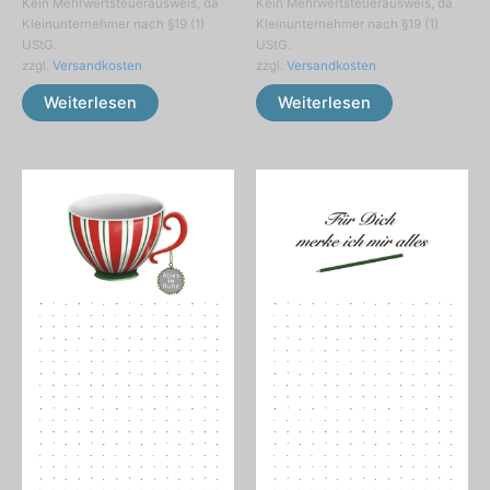
Kein Mehrwertsteuerausweis, da
Kein Mehrwertsteuerausweis, da
Kleinunternehmer nach §19 (1)
Kleinunternehmer nach §19 (1)
UStG.
UStG.
zzgl.
Versandkosten
zzgl.
Versandkosten
Weiterlesen
Weiterlesen