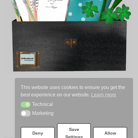
Wir sind bald wieder für Dich da!
This website uses cookies to ensure you get the
best experience on our website.
Learn more
Technical
Technical
Marketing
Marketing
Save
Deny
Allow
Settings