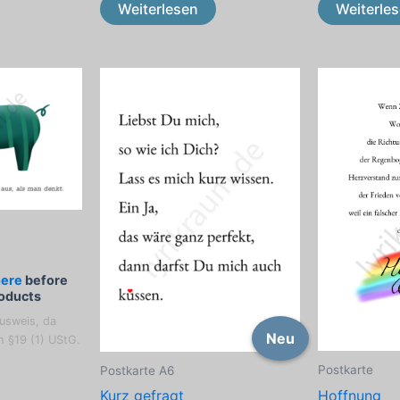
Weiterlesen
Weiterle
here
before
roducts
usweis, da
Neu
h §19 (1) UStG.
Postkarte
Postkarte A6
Hoffnung
Kurz gefragt