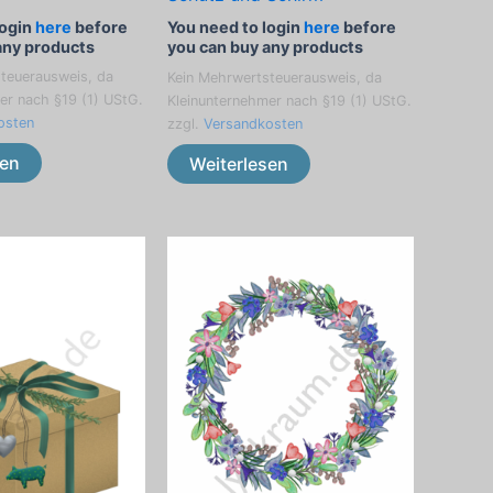
login
here
before
You need to login
here
before
any products
you can buy any products
teuerausweis, da
Kein Mehrwertsteuerausweis, da
er nach §19 (1) UStG.
Kleinunternehmer nach §19 (1) UStG.
osten
zzgl.
Versandkosten
sen
Weiterlesen