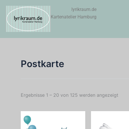
Zum
lyrikraum.de
Inhalt
Kartenatelier Hamburg
springen
Postkarte
Ergebnisse 1 – 20 von 125 werden angezeigt