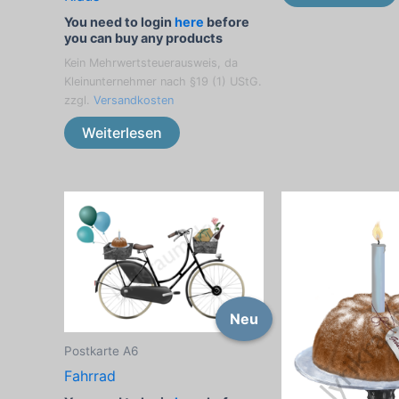
You need to login
here
before
you can buy any products
Kein Mehrwertsteuerausweis, da
Kleinunternehmer nach §19 (1) UStG.
zzgl.
Versandkosten
Weiterlesen
Neu
Postkarte A6
Fahrrad