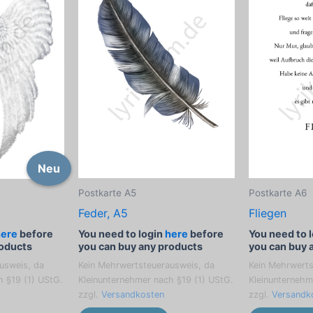
Neu
Postkarte A5
Postkarte A6
Feder, A5
Fliegen
l
You need to login
here
before
You need to 
here
before
you can buy any products
you can buy 
roducts
Kein Mehrwertsteuerausweis, da
Kein Mehrwerts
usweis, da
Kleinunternehmer nach §19 (1) UStG.
Kleinunternehm
h §19 (1) UStG.
zzgl.
Versandkosten
zzgl.
Versandk