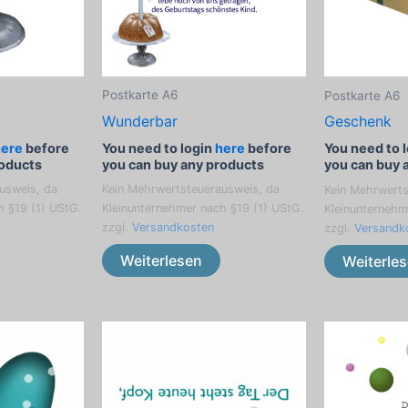
Postkarte A6
Postkarte A6
Wunderbar
Geschenk
here
before
You need to login
here
before
You need to 
roducts
you can buy any products
you can buy 
usweis, da
Kein Mehrwertsteuerausweis, da
Kein Mehrwerts
h §19 (1) UStG.
Kleinunternehmer nach §19 (1) UStG.
Kleinunternehm
zzgl.
Versandkosten
zzgl.
Versandk
Weiterlesen
Weiterle