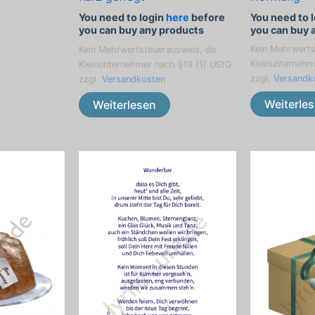
You need to 
You need to login
here
before
you can buy 
you can buy any products
Kein Mehrwerts
Kein Mehrwertsteuerausweis, da
Kleinunternehm
Kleinunternehmer nach §19 (1) UStG.
zzgl.
Versandk
zzgl.
Versandkosten
Weiterle
Weiterlesen