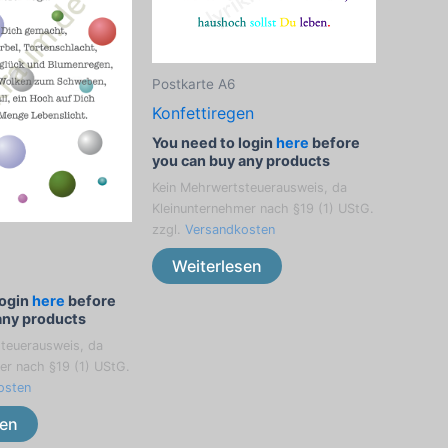
Postkarte A6
Konfettiregen
You need to login
here
before
you can buy any products
Kein Mehrwertsteuerausweis, da
Kleinunternehmer nach §19 (1) UStG.
zzgl.
Versandkosten
Weiterlesen
login
here
before
any products
teuerausweis, da
er nach §19 (1) UStG.
osten
sen