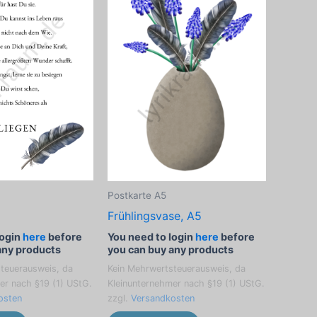
Postkarte A5
Frühlingsvase, A5
login
here
before
You need to login
here
before
any products
you can buy any products
teuerausweis, da
Kein Mehrwertsteuerausweis, da
er nach §19 (1) UStG.
Kleinunternehmer nach §19 (1) UStG.
osten
zzgl.
Versandkosten