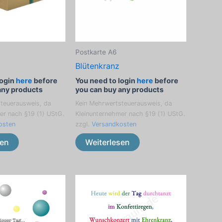
Postkarte A6
Blütenkranz
login
here
before
You need to login
here
before
any products
you can buy any products
teuerausweis, da
Kein Mehrwertsteuerausweis, da
er nach §19 (1) UStG.
Kleinunternehmer nach §19 (1) UStG.
osten
zzgl.
Versandkosten
sen
Weiterlesen