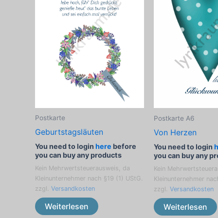
Postkarte
Postkarte A6
Geburtstagsläuten
Von Herzen
You need to login
here
before
You need to login
you can buy any products
you can buy any p
Kein Mehrwertsteuerausweis, da
Kein Mehrwertsteuera
Kleinunternehmer nach §19 (1) UStG.
Kleinunternehmer nac
zzgl.
Versandkosten
zzgl.
Versandkosten
Weiterlesen
Weiterlesen