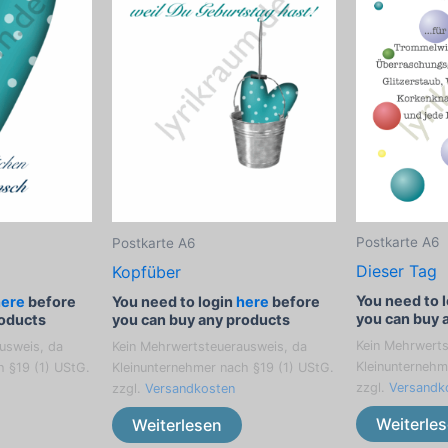
Postkarte A6
Postkarte A6
Dieser Tag
Kopfüber
You need to 
here
before
You need to login
here
before
you can buy 
roducts
you can buy any products
Kein Mehrwerts
usweis, da
Kein Mehrwertsteuerausweis, da
Kleinunternehm
h §19 (1) UStG.
Kleinunternehmer nach §19 (1) UStG.
zzgl.
Versandk
zzgl.
Versandkosten
Weiterle
Weiterlesen