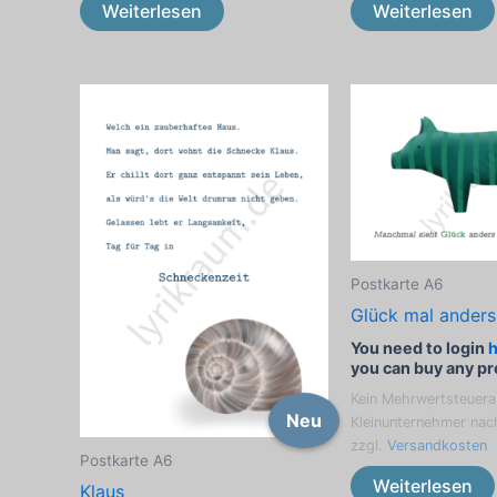
Weiterlesen
Weiterlesen
Postkarte A6
Glück mal anders
You need to login
you can buy any p
Kein Mehrwertsteuera
Neu
Kleinunternehmer nac
zzgl.
Versandkosten
Postkarte A6
Weiterlesen
Klaus