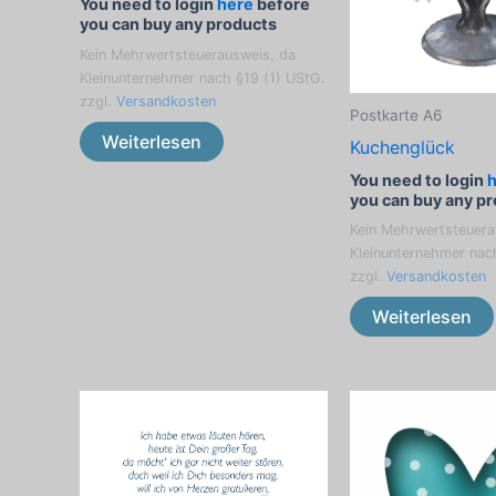
You need to login
here
before
you can buy any products
Kein Mehrwertsteuerausweis, da
Kleinunternehmer nach §19 (1) UStG.
zzgl.
Versandkosten
Postkarte A6
Weiterlesen
Kuchenglück
You need to login
you can buy any p
Kein Mehrwertsteuera
Kleinunternehmer nac
zzgl.
Versandkosten
Weiterlesen