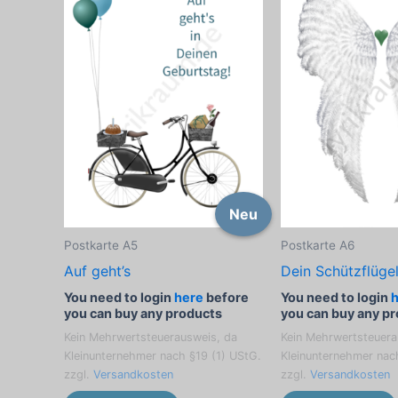
Neu
Postkarte A5
Postkarte A6
Auf geht’s
Dein Schützflüge
You need to login
here
before
You need to login
you can buy any products
you can buy any p
Kein Mehrwertsteuerausweis, da
Kein Mehrwertsteuera
Kleinunternehmer nach §19 (1) UStG.
Kleinunternehmer nac
zzgl.
Versandkosten
zzgl.
Versandkosten