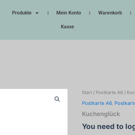
Produkte
Mein Konto
Warenkorb
Kasse
Start
/
Postkarte A6
/ Kuc
Postkarte A6
,
Postkart
Kuchenglück
You need to lo