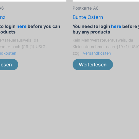
A6
Postkarte A6
anz
Bunte Ostern
to login
here
before you can
You need to login
here
before 
roducts
buy any products
ertsteuerausweis, da
Kein Mehrwertsteuerausweis, da
ehmer nach §19 (1) UStG.
Kleinunternehmer nach §19 (1) USt
ndkosten
zzgl.
Versandkosten
lesen
Weiterlesen