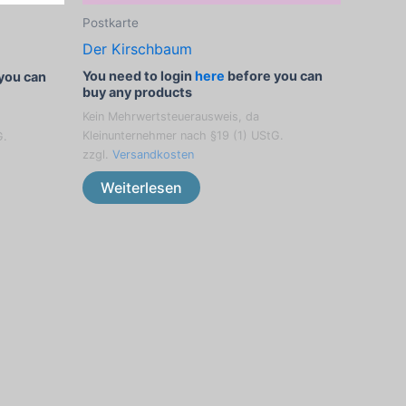
Postkarte
Der Kirschbaum
You need to login
here
before you can
you can
buy any products
Kein Mehrwertsteuerausweis, da
Kleinunternehmer nach §19 (1) UStG.
G.
zzgl.
Versandkosten
Weiterlesen