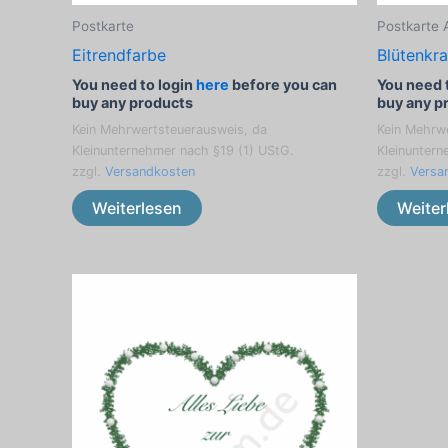
Postkarte
Postkarte 
Eitrendfarbe
Blütenkr
You need to login
here
before you can
You need 
buy any products
buy any p
Kein Mehrwertsteuerausweis, da
Kein Mehrw
Kleinunternehmer nach §19 (1) UStG.
Kleinuntern
zzgl.
Versandkosten
zzgl.
Versa
Weiterlesen
Weiter