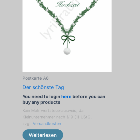
Postkarte A6
Der schönste Tag
You need to login
here
before you can
buy any products
Kein Mehrwertsteuerausweis, da
Kleinunternehmer nach §19 (1) UStG.
zzgl.
Versandkosten
Weiterlesen