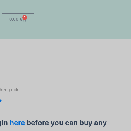
0
Warenkorb
0,00
€
henglück
e
gin
here
before you can buy any