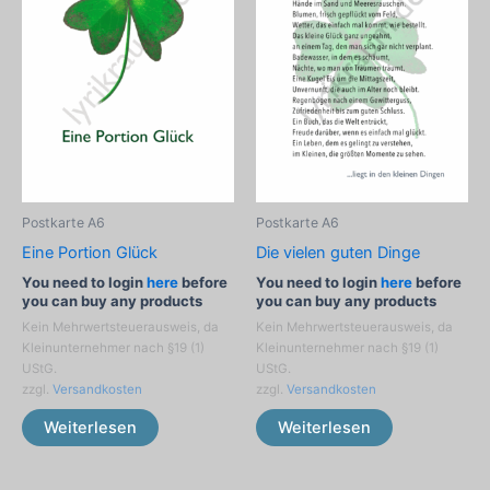
Postkarte A6
Postkarte A6
Eine Portion Glück
Die vielen guten Dinge
You need to login
here
before
You need to login
here
before
you can buy any products
you can buy any products
Kein Mehrwertsteuerausweis, da
Kein Mehrwertsteuerausweis, da
Kleinunternehmer nach §19 (1)
Kleinunternehmer nach §19 (1)
UStG.
UStG.
zzgl.
Versandkosten
zzgl.
Versandkosten
Weiterlesen
Weiterlesen