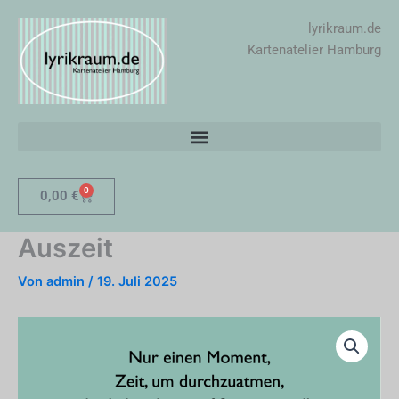
Zum
lyrikraum.de
Inhalt
Kartenatelier Hamburg
springen
0
Warenkorb
0,00
€
Auszeit
Von
admin
/
19. Juli 2025